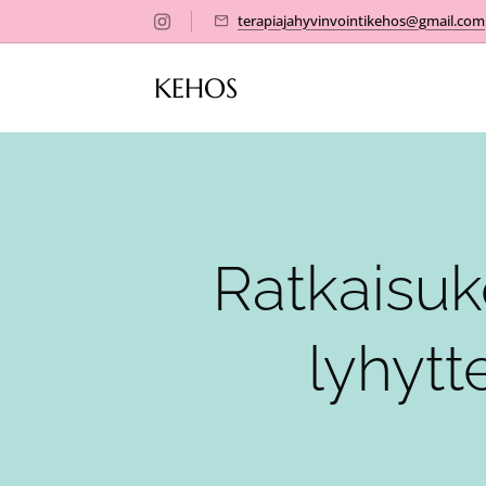
terapiajahyvinvointikehos@gmail.com
KEHOS
Ratkaisu
lyhytt