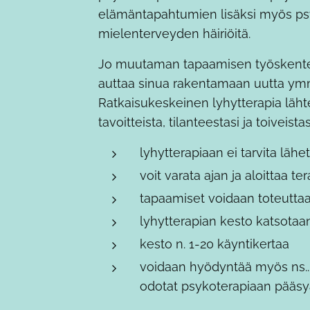
elämäntapahtumien lisäksi myös psyy
mielenterveyden häiriöitä.
Jo muutaman tapaamisen työskentely 
auttaa sinua rakentamaan uutta ymm
Ratkaisukeskeinen lyhytterapia lähte
tavoitteista, tilanteestasi ja toiveistas
lyhytterapiaan ei tarvita lähe
voit varata ajan ja aloittaa te
tapaamiset voidaan toteutta
lyhytterapian kesto katsotaa
kesto n. 1-20 käyntikertaa
voidaan hyödyntää myös ns..
odotat psykoterapiaan pääsy