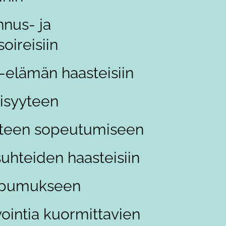
nus- ja
oireisiin
-elämän haasteisiin
äisyyteen
uteen sopeutumiseen
suhteiden haasteisiin
upumukseen
vointia kuormittavien