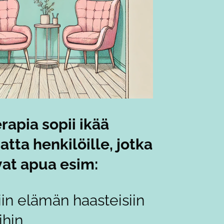
rapia sopii
ikää
tta henkilöille, jotka
at apua esim:
siin elämän haasteisiin
ihin