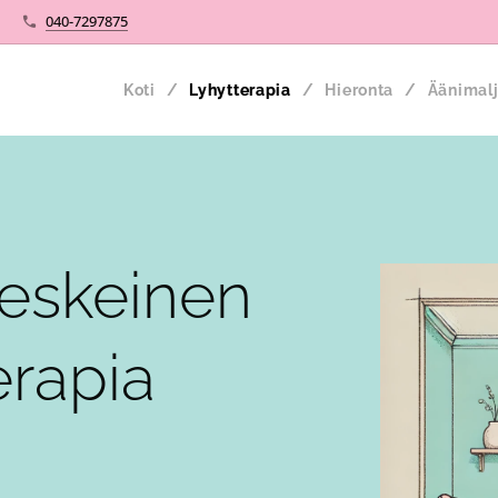
040-7297875
Koti
Lyhytterapia
Hieronta
Äänimalj
keskeinen
erapia