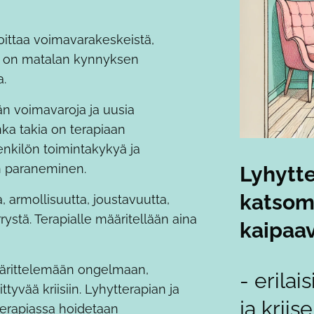
oittaa voimavarakeskeistä,
Se on matalan kynnyksen
a.
än voimavaroja ja uusia
ka takia on terapiaan
nkilön toimintakykyä ja
n paraneminen.
Lyhytte
katsoma
, armollisuutta, joustavuutta,
tä. Terapialle määritellään aina
kaipaav
määrittelemään ongelmaan,
- erilai
yvää kriisiin. Lyhytterapian ja
ja kriise
terapiassa hoidetaan