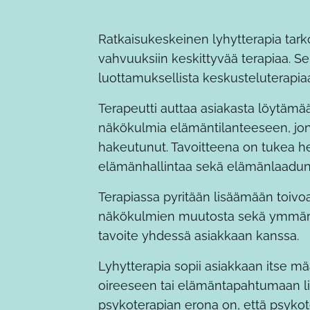
Ratkaisukeskeinen lyhytterapia tark
vahvuuksiin keskittyvää terapiaa. 
luottamuksellista keskusteluterapia
Terapeutti auttaa asiakasta löytämä
näkökulmia elämäntilanteeseen, jon
hakeutunut. Tavoitteena on tukea he
elämänhallintaa sekä elämänlaadu
Terapiassa pyritään lisäämään toivoa
näkökulmien muutosta sekä ymmärrys
tavoite yhdessä asiakkaan kanssa.
Lyhytterapia sopii asiakkaan itse 
oireeseen tai elämäntapahtumaan liitt
psykoterapian erona on, että psyko