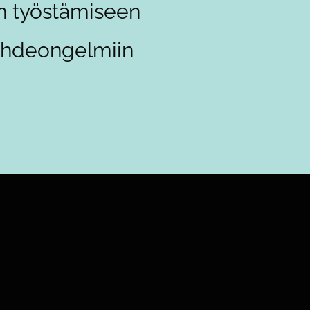
n työstämiseen
uhdeongelmiin