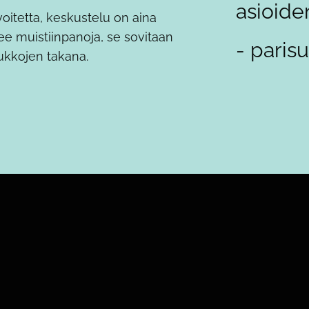
asioide
voitetta, keskustelu on aina
kee muistiinpanoja, se sovitaan
- paris
lukkojen takana.