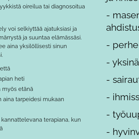
kkistä oireilua tai diagnosoitua
- masen
ahdistus
voi selkiyttää ajatuksiasi ja
ärrystä ja suuntaa elämässäsi.
- perhe
e aina yksilöllisesti sinun
i.
- yksin
tettä
- saira
rapian heti
a myös etänä
- ihmis
n aina tarpeidesi mukaan
- työu
 kannattelevana terapiana, kun
ä
- hyvin